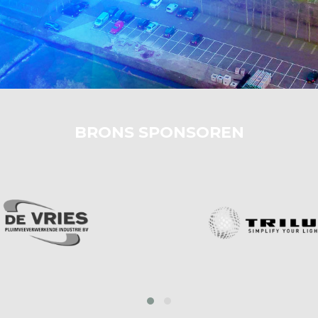
BRONS SPONSOREN
prev
next