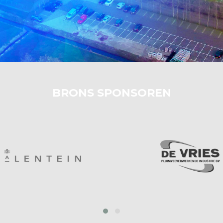
BRONS SPONSOREN
‹
›