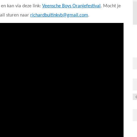
en kan via deze link:
Veensche Boys Oranjefestival
. Mocht je
ail sturen naar
richardbuitinkvb@gmail.com
.
C