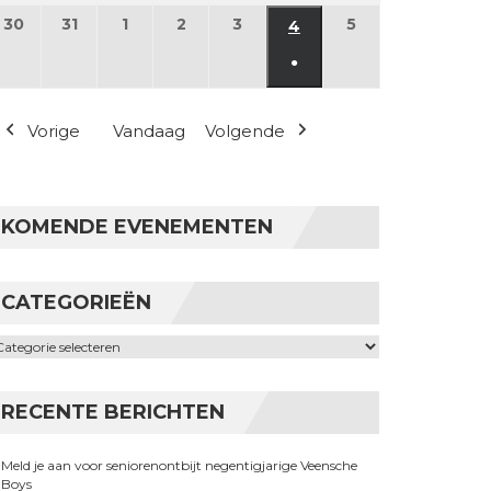
30
30 maart 2026
31
31 maart 2026
1
1 april 2026
2
2 april 2026
3
3 april 2026
5
5 april 2026
4
4 april 2026
●
(1 evenement)
Vorige
Vandaag
Volgende
KOMENDE EVENEMENTEN
CATEGORIEËN
ategorieën
RECENTE BERICHTEN
Meld je aan voor seniorenontbijt negentigjarige Veensche
Boys