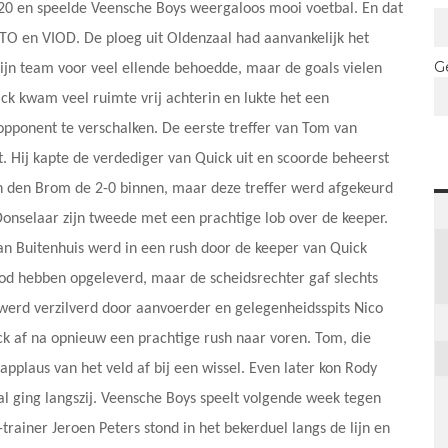
’20 en speelde Veensche Boys weergaloos mooi voetbal. En dat
DETO en VIOD. De ploeg uit Oldenzaal had aanvankelijk het
G
zijn team voor veel ellende behoedde, maar de goals vielen
ick kwam veel ruimte vrij achterin en lukte het een
pponent te verschalken. De eerste treffer van Tom van
. Hij kapte de verdediger van Quick uit en scoorde beheerst
an den Brom de 2-0 binnen, maar deze treffer werd afgekeurd
nselaar zijn tweede met een prachtige lob over de keeper.
ian Buitenhuis werd in een rush door de keeper van Quick
d hebben opgeleverd, maar de scheidsrechter gaf slechts
werd verzilverd door aanvoerder en gelegenheidsspits Nico
k af na opnieuw een prachtige rush naar voren. Tom, die
pplaus van het veld af bij een wissel. Even later kon Rody
al ging langszij. Veensche Boys speelt volgende week tegen
ainer Jeroen Peters stond in het bekerduel langs de lijn en