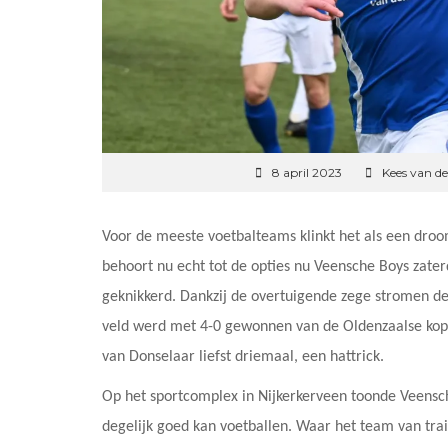
8 april 2023
Kees van d
Voor de meeste voetbalteams klinkt het als een dro
behoort nu echt tot de opties nu Veensche Boys zater
geknikkerd. Dankzij de overtuigende zege stromen d
veld werd met 4-0 gewonnen van de Oldenzaalse koplo
van Donselaar liefst driemaal, een hattrick.
Op het sportcomplex in Nijkerkerveen toonde Veensch
degelijk goed kan voetballen. Waar het team van train