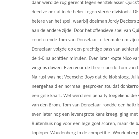
daar werd de rug gerecht tegen eersteklasser Quick
deed ze ook al in de beker tegen vierde divisionist 
betere van het spel, waarbij doelman Jordy Deckers 
aan de andere zijde. Door het offensieve spel van Qu
counterende Tom van Donselaar telkenmale om zijn o
Donselaar volgde op een prachtige pass van achteruit
de 1-0 na achttien minuten. Even later kopte Nico v
wegens duwen. Even voor de thee scoorde Tom van Do
Na rust was het Veensche Boys dat de klok sloeg. Jul
neergehaald en normaal gesproken zou dat donkerroo
een gele kaart. Wel werd een penalty toegekend die 
van den Brom. Tom van Donselaar rondde een hattric
even later nog een levensgrote kans kreeg, ging met a
Buitenhuis nog voor een lege goal scoren, maar de b
koploper Woudenberg in de competitie. Woudenberg-tr