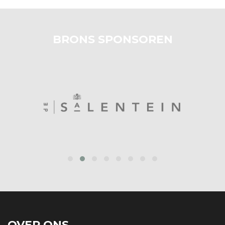
BRONS SPONSOREN
prev
next
OVER ONS