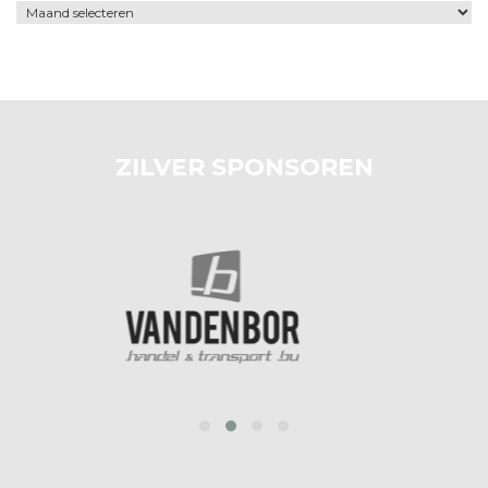
Archief
ZILVER SPONSOREN
prev
next