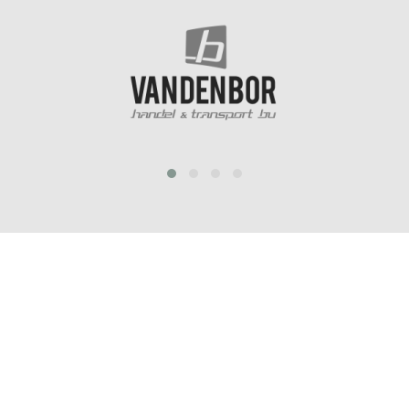
prev
next