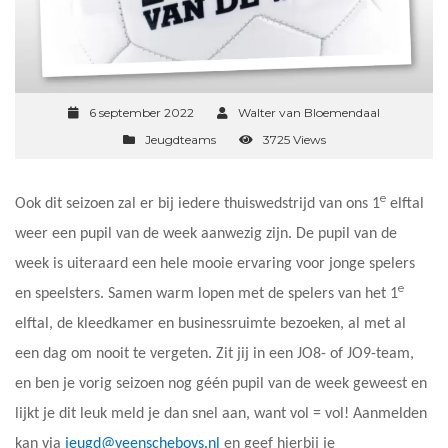
6 september 2022
Walter van Bloemendaal
Jeugdteams
3725 Views
e
Ook dit seizoen zal er bij iedere thuiswedstrijd van ons 1
elftal
weer een pupil van de week aanwezig zijn. De pupil van de
week is uiteraard een hele mooie ervaring voor jonge spelers
e
en speelsters. Samen warm lopen met de spelers van het 1
elftal, de kleedkamer en businessruimte bezoeken, al met al
een dag om nooit te vergeten. Zit jij in een JO8- of JO9-team,
en ben je vorig seizoen nog géén pupil van de week geweest en
lijkt je dit leuk meld je dan snel aan, want vol = vol! Aanmelden
kan via
jeugd@veenscheboys.nl
en geef hierbij je