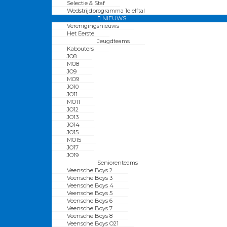
Selectie & Staf
Wedstrijdprogramma 1e elftal
NIEUWS
Verenigingsnieuws
Het Eerste
Jeugdteams
Kabouters
JO8
MO8
JO9
MO9
JO10
JO11
MO11
JO12
JO13
JO14
JO15
MO15
JO17
JO19
Seniorenteams
Veensche Boys 2
Veensche Boys 3
Veensche Boys 4
Veensche Boys 5
Veensche Boys 6
Veensche Boys 7
Veensche Boys 8
Veensche Boys O21