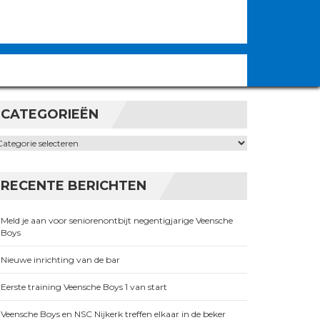
Vorige
Vandaag
Volgende
KOMENDE EVENEMENTEN
CATEGORIEËN
ategorieën
RECENTE BERICHTEN
Meld je aan voor seniorenontbijt negentigjarige Veensche
Boys
Nieuwe inrichting van de bar
Eerste training Veensche Boys 1 van start
Veensche Boys en NSC Nijkerk treffen elkaar in de beker