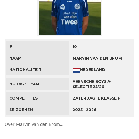
#
19
NAAM
MARVIN VAN DEN BROM
NEDERLAND
NATIONALITEIT
VEENSCHE BOYS A-
HUIDIGE TEAM
SELECTIE 25/26
COMPETITIES
ZATERDAG 1E KLASSE F
SEIZOENEN
2025 - 2026
Over Marvin van den Brom…