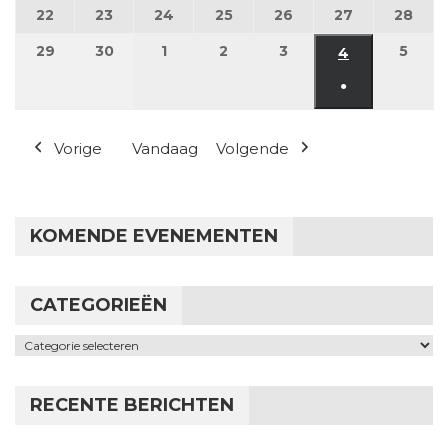
22
22 juni 2026
23
23 juni 2026
24
24 juni 2026
25
25 juni 2026
26
26 juni 2026
27
27 juni 2026
28
28 j
29
29 juni 2026
30
30 juni 2026
1
1 juli 2026
2
2 juli 2026
3
3 juli 2026
5
5 jul
4
4 juli 2026
●
(1 evenement
Vorige
Vandaag
Volgende
KOMENDE EVENEMENTEN
CATEGORIEËN
Categorieën
RECENTE BERICHTEN