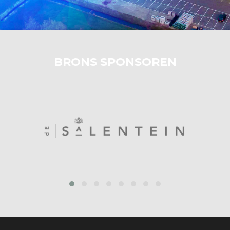
BRONS SPONSOREN
prev
next