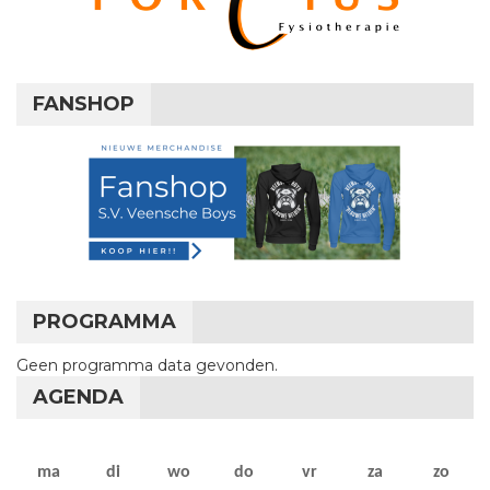
FANSHOP
PROGRAMMA
Geen programma data gevonden.
AGENDA
maandag
dinsdag
woensdag
donderdag
vrijdag
zaterdag
zon
ma
di
wo
do
vr
za
zo