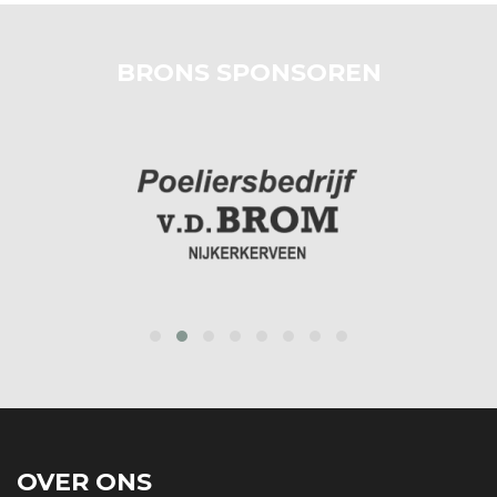
BRONS SPONSOREN
prev
next
OVER ONS