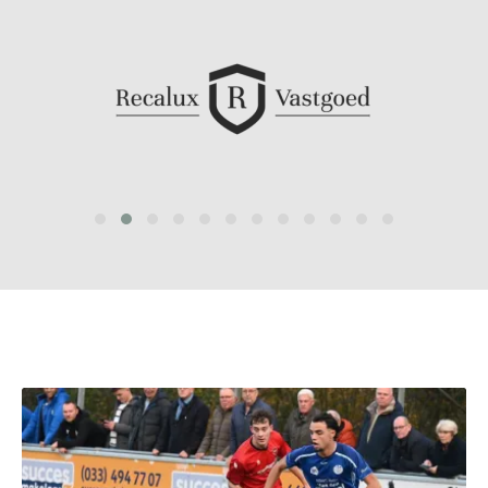
prev
next