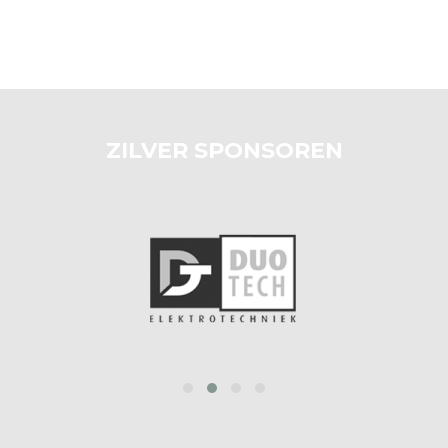
ZILVER SPONSOREN
prev
next