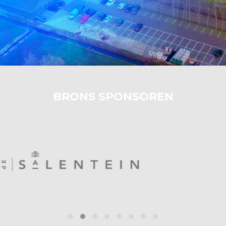
BRONS SPONSOREN
prev
next