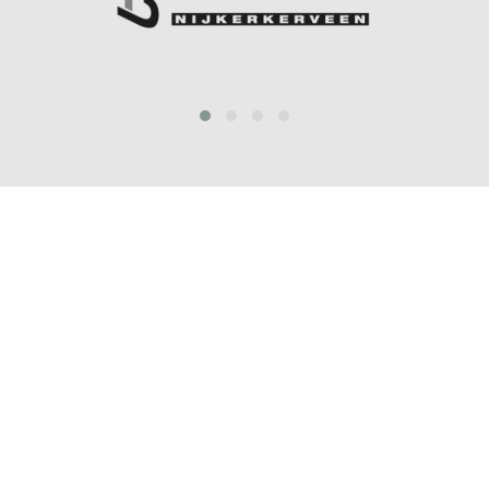
prev
next