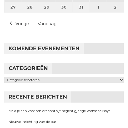
27
27 juli 2026
28
28 juli 2026
29
29 juli 2026
30
30 juli 2026
31
31 juli 2026
1
1 augustus 2
2
2 au
Vorige
Vandaag
KOMENDE EVENEMENTEN
CATEGORIEËN
Categorieën
RECENTE BERICHTEN
Meld je aan voor seniorenontbijt negentigjarige Veensche Boys
Nieuwe inrichting van de bar