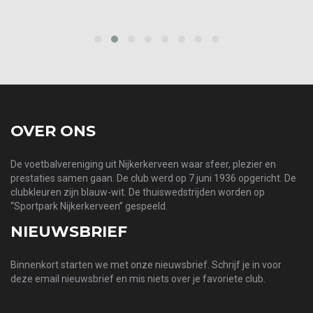
prev
next
OVER ONS
De voetbalvereniging uit Nijkerkerveen waar sfeer, plezier en
prestaties samen gaan. De club werd op 7 juni 1936 opgericht. De
clubkleuren zijn blauw-wit. De thuiswedstrijden worden op
“Sportpark Nijkerkerveen” gespeeld.
NIEUWSBRIEF
Binnenkort starten we met onze nieuwsbrief. Schrijf je in voor
deze email nieuwsbrief en mis niets over je favoriete club.