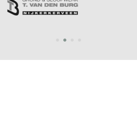
prev
next