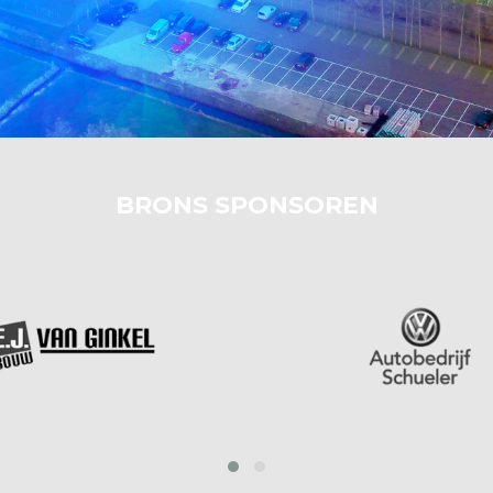
BRONS SPONSOREN
‹
›