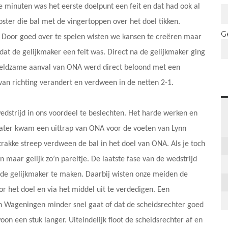
 minuten was het eerste doelpunt een feit en dat had ook al
ter die bal met de vingertoppen over het doel tikken.
G
. Door goed over te spelen wisten we kansen te creëren maar
dat de gelijkmaker een feit was. Direct na de gelijkmaker ging
zeldzame aanval van ONA werd direct beloond met een
an richting verandert en verdween in de netten 2-1.
edstrijd in ons voordeel te beslechten. Het harde werken en
later kwam een uittrap van ONA voor de voeten van Lynn
strakke streep verdween de bal in het doel van ONA. Als je toch
maar gelijk zo’n pareltje. De laatste fase van de wedstrijd
 de gelijkmaker te maken. Daarbij wisten onze meiden de
r het doel en via het middel uit te verdedigen. Een
 in Wageningen minder snel gaat of dat de scheidsrechter goed
on een stuk langer. Uiteindelijk floot de scheidsrechter af en