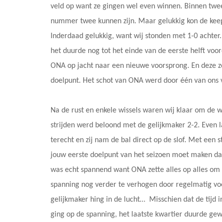
veld op want ze gingen wel even winnen. Binnen twee
nummer twee kunnen zijn. Maar gelukkig kon de keeps
Inderdaad gelukkig, want wij stonden met 1-0 achter
het duurde nog tot het einde van de eerste helft voor
ONA op jacht naar een nieuwe voorsprong. En deze 
doelpunt. Het schot van ONA werd door één van ons v
Na de rust en enkele wissels waren wij klaar om de w
strijden werd beloond met de gelijkmaker 2-2. Even 
terecht en zij nam de bal direct op de slof. Met een 
jouw eerste doelpunt van het seizoen moet maken dan 
was echt spannend want ONA zette alles op alles om
spanning nog verder te verhogen door regelmatig voo
gelijkmaker hing in de lucht… Misschien dat de tijd
ging op de spanning, het laatste kwartier duurde gewo