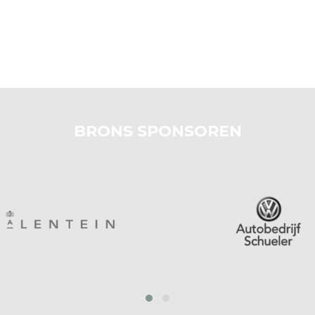
BRONS SPONSOREN
prev
next