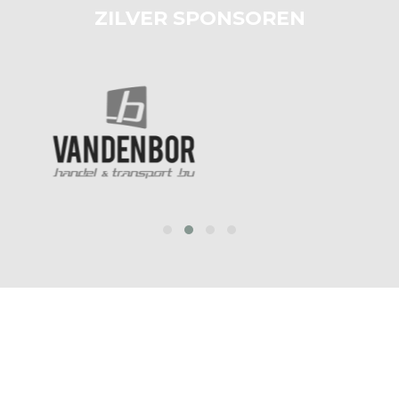
ZILVER SPONSOREN
prev
next