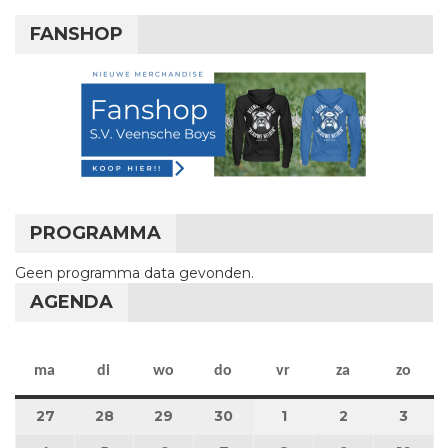
FANSHOP
PROGRAMMA
Geen programma data gevonden.
AGENDA
maandag
dinsdag
woensdag
donderdag
vrijdag
zaterdag
zon
ma
di
wo
do
vr
za
zo
27
27 april 2026
28
28 april 2026
29
29 april 2026
30
30 april 2026
1
1 mei 2026
2
2 mei 2026
3
3 me