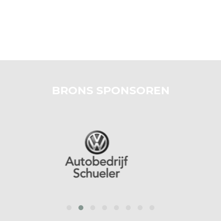
BRONS SPONSOREN
prev
next