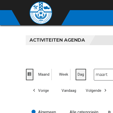
ACTIVITEITEN AGENDA
Maand
Week
Dag
Maand
Dag
Jaar
bekijk
als
Vorige
Vandaag
Volgende
lijst
Algemeen
Alle categorieën