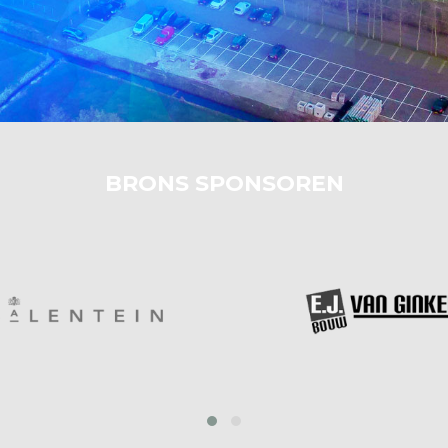
BRONS SPONSOREN
prev
next