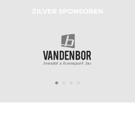
ZILVER SPONSOREN
‹
›