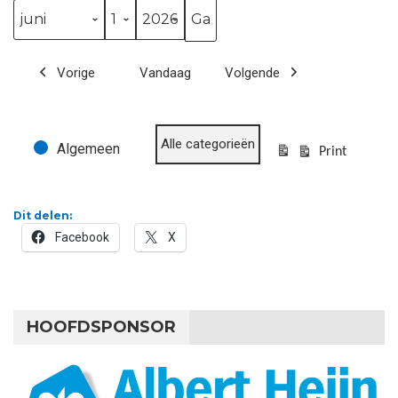
Maand
Dag
Jaar
Vorige
Vandaag
Volgende
Alle categorieën
Algemeen
Evenementcategorieën
Print
Bekijk
Dit delen:
Facebook
X
HOOFDSPONSOR