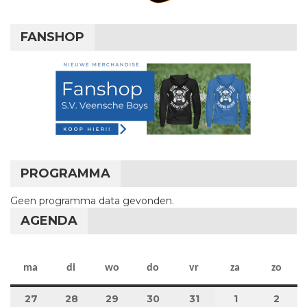
FANSHOP
PROGRAMMA
Geen programma data gevonden.
AGENDA
maandag
dinsdag
woensdag
donderdag
vrijdag
zaterdag
zon
ma
di
wo
do
vr
za
zo
27
27 juli 2026
28
28 juli 2026
29
29 juli 2026
30
30 juli 2026
31
31 juli 2026
1
1 augustus 2
2
2 au