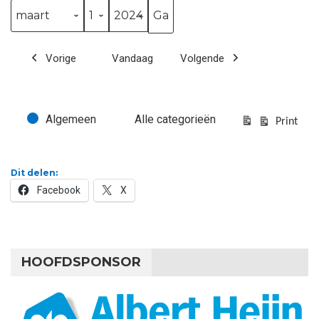
Maand
Dag
Jaar
Vorige
Vandaag
Volgende
Algemeen
Alle categorieën
Evenementcategorieën
Print
Bekijk
Dit delen:
Facebook
X
HOOFDSPONSOR