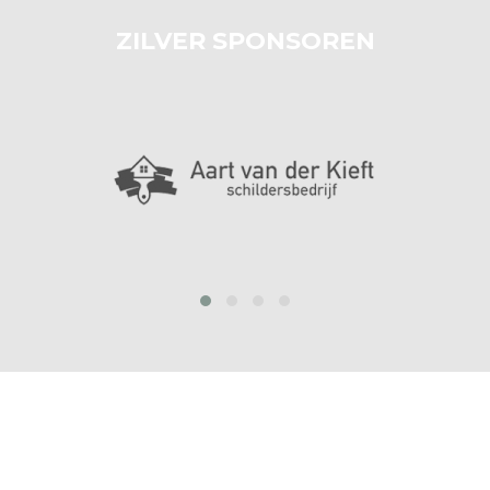
ZILVER SPONSOREN
prev
next