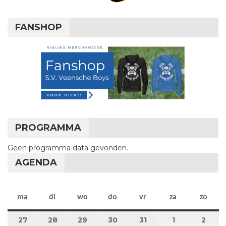
FANSHOP
PROGRAMMA
Geen programma data gevonden.
AGENDA
maandag
dinsdag
woensdag
donderdag
vrijdag
zaterdag
zon
ma
di
wo
do
vr
za
zo
27
27 juli 2026
28
28 juli 2026
29
29 juli 2026
30
30 juli 2026
31
31 juli 2026
1
1 augustus 2
2
2 au