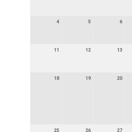
4
4 mei 2026
5
5 mei 2026
6
6 me
11
11 mei 2026
12
12 mei 2026
13
13 m
18
18 mei 2026
19
19 mei 2026
20
20 m
25
25 mei 2026
26
26 mei 2026
27
27 m