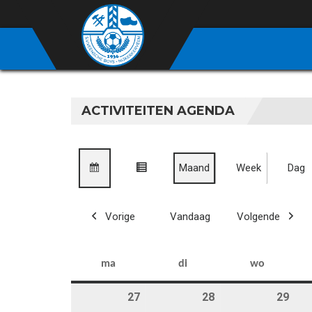
ACTIVITEITEN AGENDA
Maand
Week
Dag
bekijk
bekijk
als
als
Vorige
Vandaag
Volgende
kalender
lijst
maandag
dinsdag
woensd
ma
di
wo
27
27 april 2026
28
28 april 2026
29
29 a