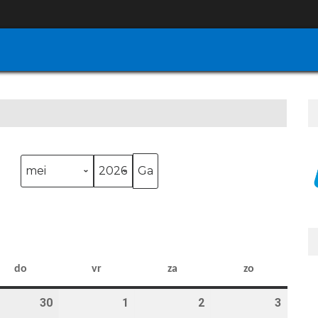
Maand
Jaar
ag
donderdag
vrijdag
zaterdag
zondag
do
vr
za
zo
pril 2026
30
30 april 2026
1
1 mei 2026
2
2 mei 2026
3
3 mei 