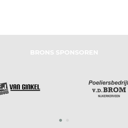
BRONS SPONSOREN
prev
next