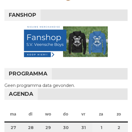
FANSHOP
PROGRAMMA
Geen programma data gevonden.
AGENDA
maandag
dinsdag
woensdag
donderdag
vrijdag
zaterdag
zon
ma
di
wo
do
vr
za
zo
27
27 juli 2026
28
28 juli 2026
29
29 juli 2026
30
30 juli 2026
31
31 juli 2026
1
1 augustus 2
2
2 au