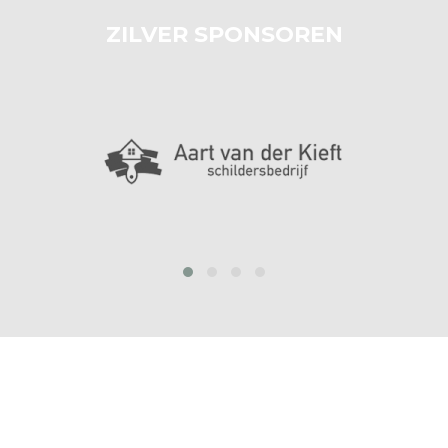
ZILVER SPONSOREN
prev
next