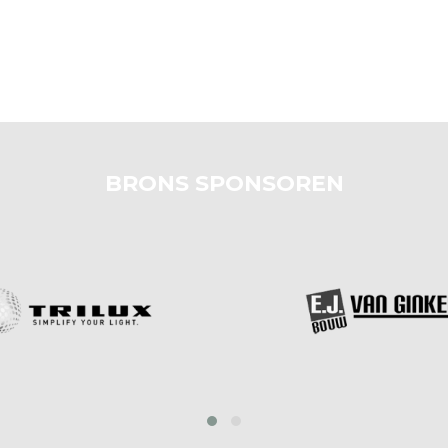
BRONS SPONSOREN
prev
next