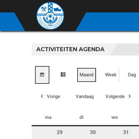
ACTIVITEITEN AGENDA
Maand
Week
Dag
bekijk
bekijk
als
als
Vorige
Vandaag
Volgende
kalender
lijst
maandag
dinsdag
woensd
ma
di
wo
29
29 januari 2024
30
30 januari 2024
31
31 j