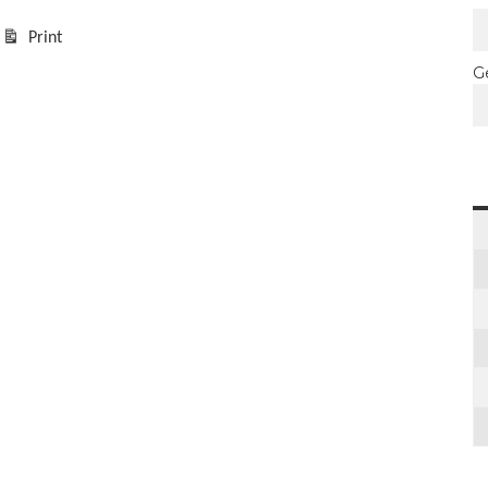
Print
kijk
G