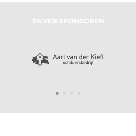
ZILVER SPONSOREN
prev
next