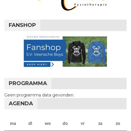
FANSHOP
PROGRAMMA
Geen programma data gevonden.
AGENDA
maandag
dinsdag
woensdag
donderdag
vrijdag
zaterdag
zon
ma
di
wo
do
vr
za
zo