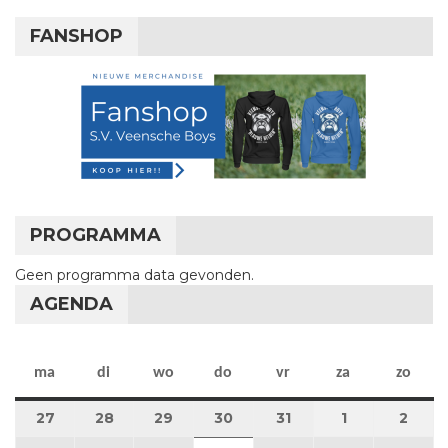
FANSHOP
PROGRAMMA
Geen programma data gevonden.
AGENDA
maandag
dinsdag
woensdag
donderdag
vrijdag
zaterdag
zon
ma
di
wo
do
vr
za
zo
27
27 juli 2026
28
28 juli 2026
29
29 juli 2026
30
30 juli 2026
31
31 juli 2026
1
1 augustus 2
2
2 au