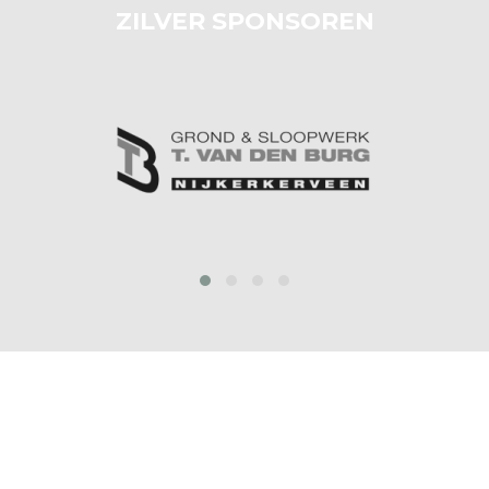
ZILVER SPONSOREN
prev
next