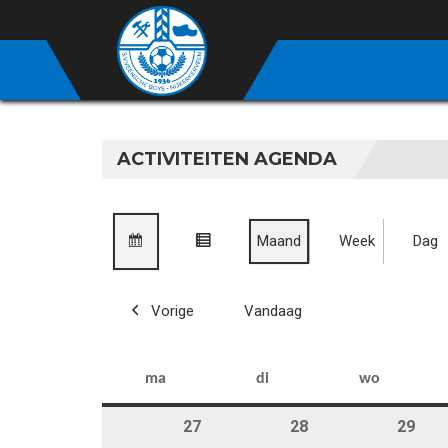
ACTIVITEITEN AGENDA
Maand
Week
Dag
bekijk
bekijk
als
als
Vorige
Vandaag
kalender
lijst
maandag
dinsdag
woensd
ma
di
wo
27
27 juli 2026
28
28 juli 2026
29
29 j