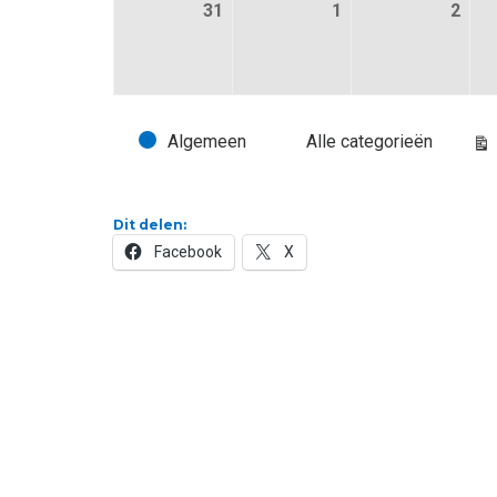
31
31 augustus 2026
1
1 september 2026
2
2 s
Algemeen
Alle categorieën
Evenementcategorieën
Be
Dit delen:
Facebook
X