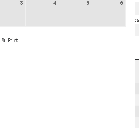
eptember 2026
3
3 september 2026
4
4 september 2026
5
5 september 2026
6
6 sept
G
Print
kijk