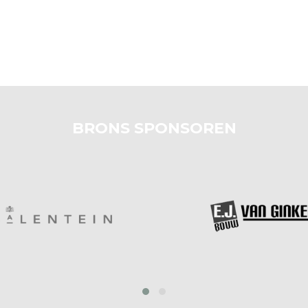
BRONS SPONSOREN
prev
next