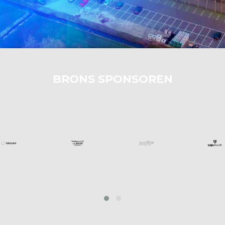
BRONS SPONSOREN
‹
›