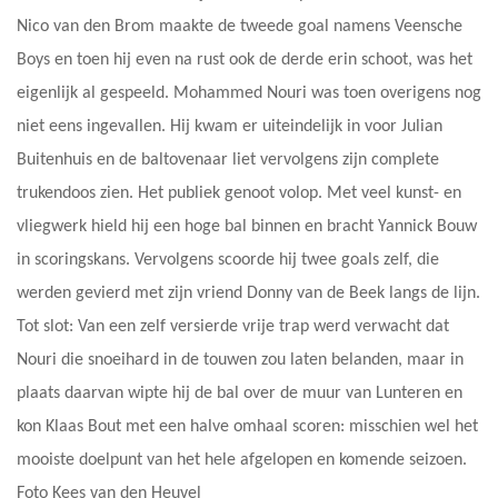
Nico van den Brom maakte de tweede goal namens Veensche
Boys en toen hij even na rust ook de derde erin schoot, was het
eigenlijk al gespeeld. Mohammed Nouri was toen overigens nog
niet eens ingevallen. Hij kwam er uiteindelijk in voor Julian
Buitenhuis en de baltovenaar liet vervolgens zijn complete
trukendoos zien. Het publiek genoot volop. Met veel kunst- en
vliegwerk hield hij een hoge bal binnen en bracht Yannick Bouw
in scoringskans. Vervolgens scoorde hij twee goals zelf, die
werden gevierd met zijn vriend Donny van de Beek langs de lijn.
Tot slot: Van een zelf versierde vrije trap werd verwacht dat
Nouri die snoeihard in de touwen zou laten belanden, maar in
plaats daarvan wipte hij de bal over de muur van Lunteren en
kon Klaas Bout met een halve omhaal scoren: misschien wel het
mooiste doelpunt van het hele afgelopen en komende seizoen.
Foto Kees van den Heuvel