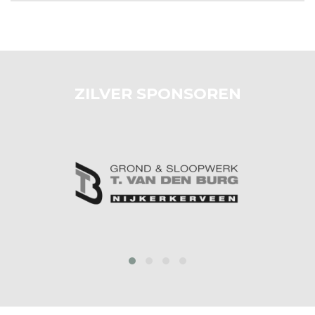
ZILVER SPONSOREN
prev
next