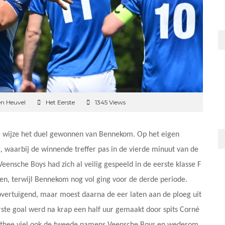
en Heuvel
Het Eerste
1345 Views
e wijze het duel gewonnen van Bennekom. Op het eigen
 waarbij de winnende treffer pas in de vierde minuut van de
ensche Boys had zich al veilig gespeeld in de eerste klasse F
len, terwijl Bennekom nog vol ging voor de derde periode.
vertuigend, maar moest daarna de eer laten aan de ploeg uit
rste goal werd na krap een half uur gemaakt door spits Corné
de thee viel ook de tweede namens Veensche Boys en wederom