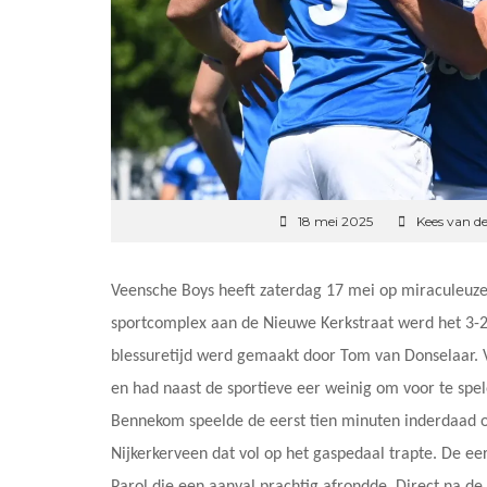
18 mei 2025
Kees van d
Veensche Boys heeft zaterdag 17 mei op miraculeuz
sportcomplex aan de Nieuwe Kerkstraat werd het 3-2,
blessuretijd werd gemaakt door Tom van Donselaar. Ve
en had naast de sportieve eer weinig om voor te spe
Bennekom speelde de eerst tien minuten inderdaad o
Nijkerkerveen dat vol op het gaspedaal trapte. De ee
Parol die een aanval prachtig afrondde. Direct na 