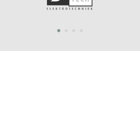
prev
next