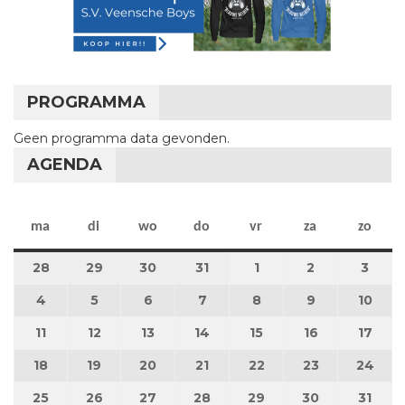
PROGRAMMA
Geen programma data gevonden.
AGENDA
maandag
dinsdag
woensdag
donderdag
vrijdag
zaterdag
zon
ma
di
wo
do
vr
za
zo
28
28 juli 2025
29
29 juli 2025
30
30 juli 2025
31
31 juli 2025
1
1 augustus 2025
2
2 augustus 
3
3 au
4
4 augustus 2025
5
5 augustus 2025
6
6 augustus 2025
7
7 augustus 2025
8
8 augustus 2025
9
9 augustus 
10
10 a
11
11 augustus 2025
12
12 augustus 2025
13
13 augustus 2025
14
14 augustus 2025
15
15 augustus 2025
16
16 augustus
17
17 a
18
18 augustus 2025
19
19 augustus 2025
20
20 augustus 2025
21
21 augustus 2025
22
22 augustus 2025
23
23 augustus
24
24 a
25
25 augustus 2025
26
26 augustus 2025
27
27 augustus 2025
28
28 augustus 2025
29
29 augustus 2025
30
30 augustus
31
31 a