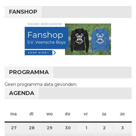
FANSHOP
PROGRAMMA
Geen programma data gevonden.
AGENDA
maandag
dinsdag
woensdag
donderdag
vrijdag
zaterdag
zon
ma
di
wo
do
vr
za
zo
27
27 april 2026
28
28 april 2026
29
29 april 2026
30
30 april 2026
1
1 mei 2026
2
2 mei 2026
3
3 me