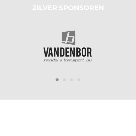
ZILVER SPONSOREN
prev
next