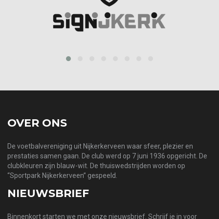
prev
next
OVER ONS
De voetbalvereniging uit Nijkerkerveen waar sfeer, plezier en
prestaties samen gaan. De club werd op 7 juni 1936 opgericht. De
clubkleuren zijn blauw-wit. De thuiswedstrijden worden op
“Sportpark Nijkerkerveen” gespeeld.
NIEUWSBRIEF
Binnenkort starten we met onze nieuwsbrief. Schrijf je in voor