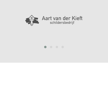
prev
next