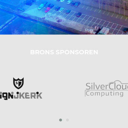
BRONS SPONSOREN
prev
next