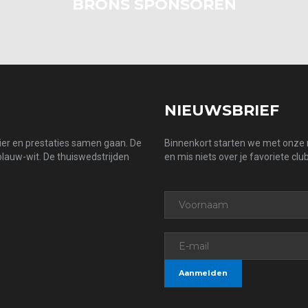
BRONS SPONSOREN
NIEUWSBRIEF
zier en prestaties samen gaan. De
Binnenkort starten we met onze n
 blauw-wit. De thuiswedstrijden
en mis niets over je favoriete club