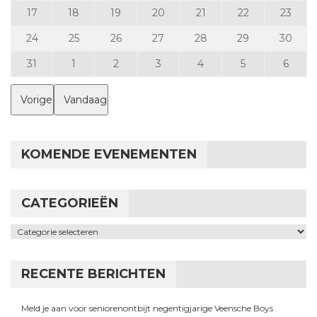
17 augustus 2026
18 augustus 2026
19 augustus 2026
20 augustus 2026
21 augustus 2026
22 augustus 
23 a
17
18
19
20
21
22
23
24 augustus 2026
25 augustus 2026
26 augustus 2026
27 augustus 2026
28 augustus 2026
29 augustus 
30 a
24
25
26
27
28
29
30
31 augustus 2026
1 september 2026
2 september 2026
3 september 2026
4 september 2026
5 september 
6 sep
31
1
2
3
4
5
6
Vorige
Vandaag
KOMENDE EVENEMENTEN
CATEGORIEËN
Categorieën
RECENTE BERICHTEN
Meld je aan voor seniorenontbijt negentigjarige Veensche Boys