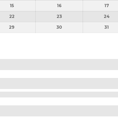
15
15 juli 2026
16
16 juli 2026
17
17 j
22
22 juli 2026
23
23 juli 2026
24
24 
29
29 juli 2026
30
30 juli 2026
31
31 j