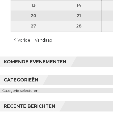
13
13 juli 2026
14
14 juli 2026
20
20 juli 2026
21
21 juli 2026
27
27 juli 2026
28
28 juli 2026
Vorige
Vandaag
KOMENDE EVENEMENTEN
CATEGORIEËN
Categorieën
RECENTE BERICHTEN