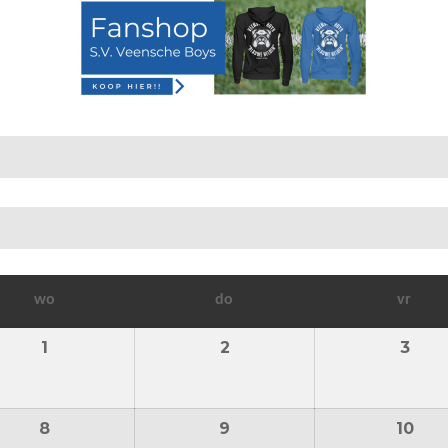
woensdag
donderdag
vrij
wo
do
vr
1
1 juli 2026
2
2 juli 2026
3
3 ju
8
8 juli 2026
9
9 juli 2026
10
10 j