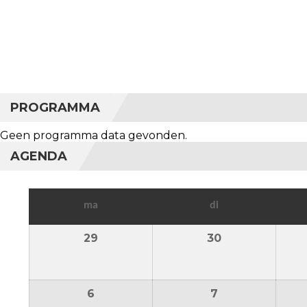
PROGRAMMA
Geen programma data gevonden.
AGENDA
maandag
dinsdag
ma
di
29
29 juni 2026
30
30 juni 2026
6
6 juli 2026
7
7 juli 2026