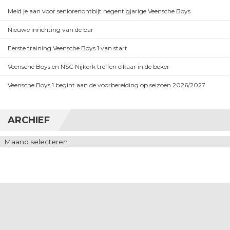
Meld je aan voor seniorenontbijt negentigjarige Veensche Boys
Nieuwe inrichting van de bar
Eerste training Veensche Boys 1 van start
Veensche Boys en NSC Nijkerk treffen elkaar in de beker
Veensche Boys 1 begint aan de voorbereiding op seizoen 2026/2027
ARCHIEF
Archief