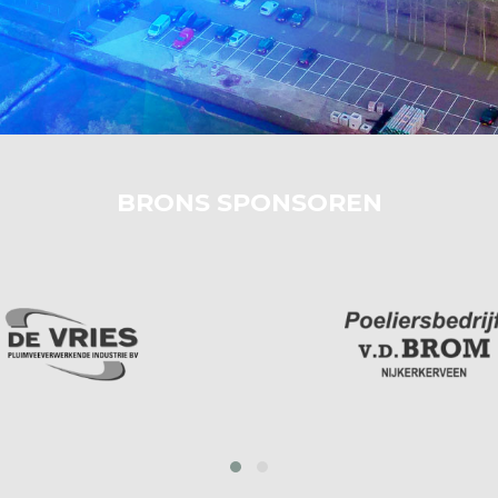
BRONS SPONSOREN
prev
next