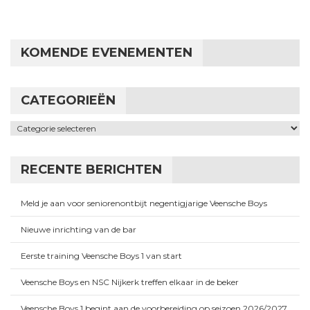
KOMENDE EVENEMENTEN
CATEGORIEËN
Categorieën
RECENTE BERICHTEN
Meld je aan voor seniorenontbijt negentigjarige Veensche Boys
Nieuwe inrichting van de bar
Eerste training Veensche Boys 1 van start
Veensche Boys en NSC Nijkerk treffen elkaar in de beker
Veensche Boys 1 begint aan de voorbereiding op seizoen 2026/2027