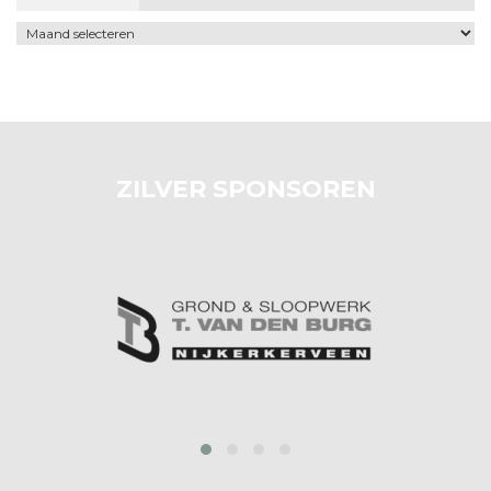
Archief
ZILVER SPONSOREN
prev
next