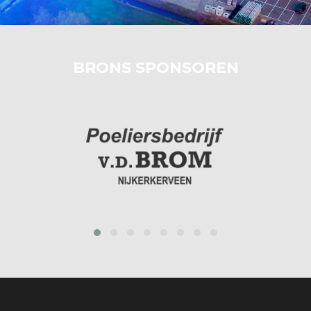
BRONS SPONSOREN
prev
next