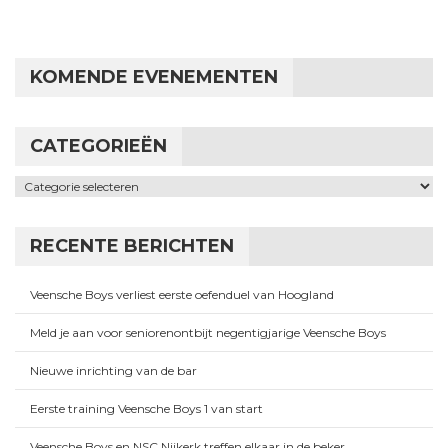
KOMENDE EVENEMENTEN
CATEGORIEËN
Categorieën
RECENTE BERICHTEN
Veensche Boys verliest eerste oefenduel van Hoogland
Meld je aan voor seniorenontbijt negentigjarige Veensche Boys
Nieuwe inrichting van de bar
Eerste training Veensche Boys 1 van start
Veensche Boys en NSC Nijkerk treffen elkaar in de beker