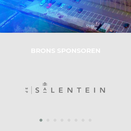
BRONS SPONSOREN
prev
next