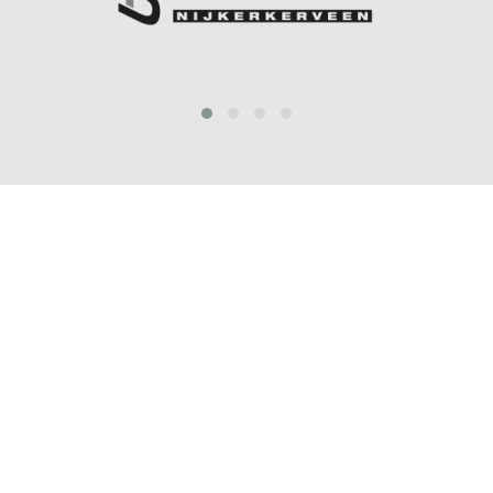
prev
next