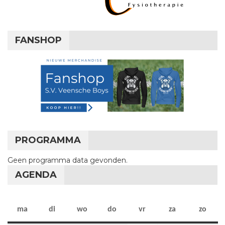
FANSHOP
PROGRAMMA
Geen programma data gevonden.
AGENDA
maandag
dinsdag
woensdag
donderdag
vrijdag
zaterdag
zon
ma
di
wo
do
vr
za
zo