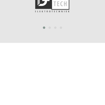
prev
next