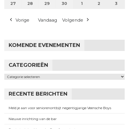
27
27 april 2026
28
28 april 2026
29
29 april 2026
30
30 april 2026
1
1 mei 2026
2
2 mei 2026
3
3 me
Vorige
Vandaag
Volgende
KOMENDE EVENEMENTEN
CATEGORIEËN
Categorieën
RECENTE BERICHTEN
Meld je aan voor seniorenontbijt negentigjarige Veensche Boys
Nieuwe inrichting van de bar