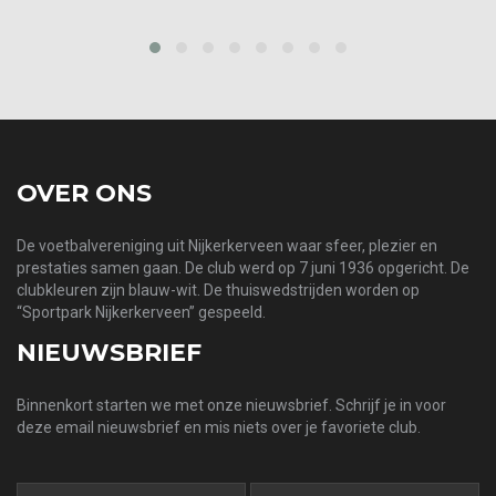
prev
next
OVER ONS
De voetbalvereniging uit Nijkerkerveen waar sfeer, plezier en
prestaties samen gaan. De club werd op 7 juni 1936 opgericht. De
clubkleuren zijn blauw-wit. De thuiswedstrijden worden op
“Sportpark Nijkerkerveen” gespeeld.
NIEUWSBRIEF
Binnenkort starten we met onze nieuwsbrief. Schrijf je in voor
deze email nieuwsbrief en mis niets over je favoriete club.