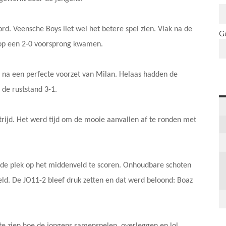
rd. Veensche Boys liet wel het betere spel zien. Vlak na de
G
 op een 2-0 voorsprong kwamen.
 na een perfecte voorzet van Milan. Helaas hadden de
de ruststand 3-1.
rijd. Het werd tijd om de mooie aanvallen af te ronden met
fde plek op het middenveld te scoren. Onhoudbare schoten
ld. De JO11-2 bleef druk zetten en dat werd beloond: Boaz
 te zien hoe de jongens samenspelen, overleggen en lol