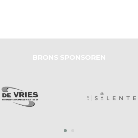
BRONS SPONSOREN
prev
next