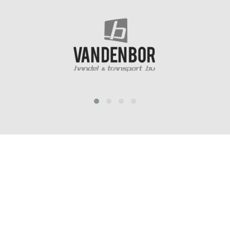
prev
next