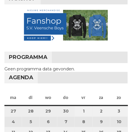
PROGRAMMA
Geen programma data gevonden.
AGENDA
maandag
dinsdag
woensdag
donderdag
vrijdag
zaterdag
zon
ma
di
wo
do
vr
za
zo
27
27 april 2026
28
28 april 2026
29
29 april 2026
30
30 april 2026
1
1 mei 2026
2
2 mei 2026
3
3 me
4
4 mei 2026
5
5 mei 2026
6
6 mei 2026
7
7 mei 2026
8
8 mei 2026
9
9 mei 2026
10
10 m