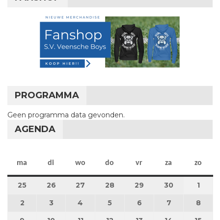
PROGRAMMA
Geen programma data gevonden.
AGENDA
maandag
dinsdag
woensdag
donderdag
vrijdag
zaterdag
zon
ma
di
wo
do
vr
za
zo
25
25 november 2024
26
26 november 2024
27
27 november 2024
28
28 november 2024
29
29 november 2024
30
30 novembe
1
1 de
2
2 december 2024
3
3 december 2024
4
4 december 2024
5
5 december 2024
6
6 december 2024
7
7 december
8
8 de