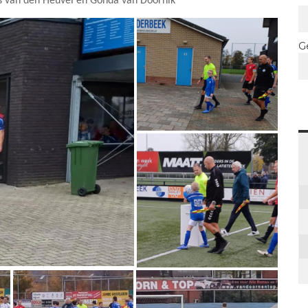
s van den Heuvel en Gonda van Doornik
G