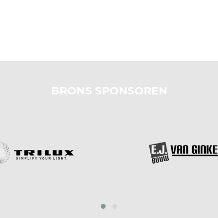
BRONS SPONSOREN
prev
next